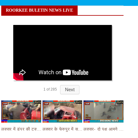
ROORKEE BULETIN NEWS LIVE
Next
1
of
285
लक्सर में डंपर की टक्कर से मासूम बच्चे की मौत के बाद हंगामा,आक्रोशित भीड़ ने डंपर चालक की करी पिटाई
लक्सर के फेरुपुर में सड़क हादसे ने छीनी तीन लोगों की जान,कार और ई रिक्शा की भयानक हुई टक्कर
लक्सर- दो पक्ष आमने सामने- आपसी रंजिश लेकर दो पक्षों जमकर चले लाठी डंडे का वीडियो जमकर हो रहा वायरल