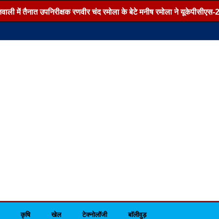
ं तैनात उपनिरीक्षक रणवीर चंद रमोला के बेटे मनीष रमोला ने यूकेपीसीएस-2026 परीक
कृषि
खेल
टेक्नोलॉजी
बाॅलीवुड़