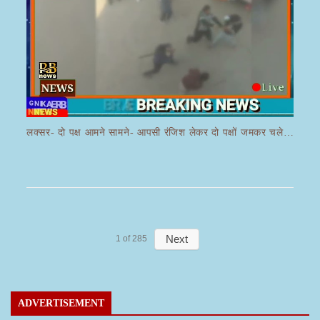
लक्सर- दो पक्ष आमने सामने- आपसी रंजिश लेकर दो पक्षों जमकर चले लाठी डंडे का वीडियो जमकर हो रहा वायरल
Next
1
of
285
ADVERTISEMENT