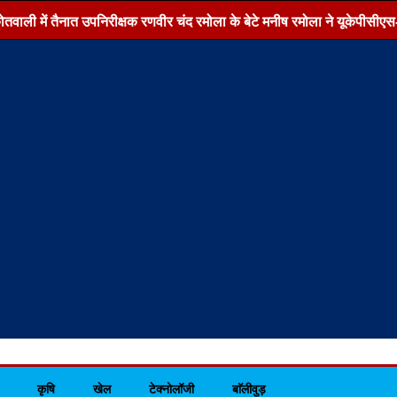
ी में तैनात उपनिरीक्षक रणवीर चंद रमोला के बेटे मनीष रमोला ने यूकेपीसीएस-2026
कृषि
खेल
टेक्नोलॉजी
बाॅलीवुड़