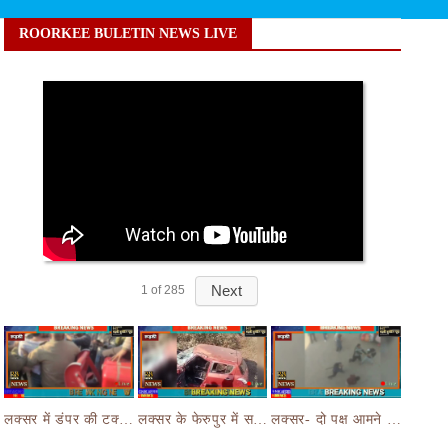
ROORKEE BULETIN NEWS LIVE
Next
1
of
285
लक्सर में डंपर की टक्कर से मासूम बच्चे की मौत के बाद हंगामा,आक्रोशित भीड़ ने डंपर चालक की करी पिटाई
लक्सर के फेरुपुर में सड़क हादसे ने छीनी तीन लोगों की जान,कार और ई रिक्शा की भयानक हुई टक्कर
लक्सर- दो पक्ष आमने सामने- आपसी रंजिश लेकर दो पक्षों जमकर चले लाठी डंडे का वीडियो जमकर हो रहा वायरल