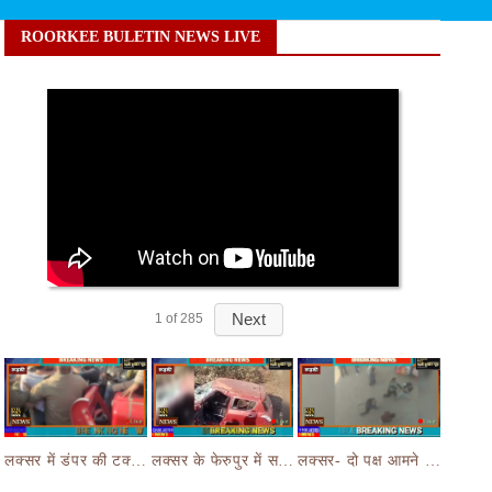
ROORKEE BULETIN NEWS LIVE
Next
1
of
285
लक्सर में डंपर की टक्कर से मासूम बच्चे की मौत के बाद हंगामा,आक्रोशित भीड़ ने डंपर चालक की करी पिटाई
लक्सर के फेरुपुर में सड़क हादसे ने छीनी तीन लोगों की जान,कार और ई रिक्शा की भयानक हुई टक्कर
लक्सर- दो पक्ष आमने सामने- आपसी रंजिश लेकर दो पक्षों जमकर चले लाठी डंडे का वीडियो जमकर हो रहा वायरल