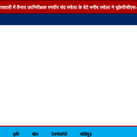
ी में तैनात उपनिरीक्षक रणवीर चंद रमोला के बेटे मनीष रमोला ने यूकेपीसीएस-2026
कृषि
खेल
टेक्नोलॉजी
बाॅलीवुड़