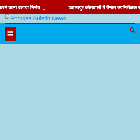
Skip
े वाला बताया निर्णय ,,,
ज्वालापुर कोतवाली में तैनात उपनिरीक्षक रणवी
to
content
Hindi news, roorkee news, Uttarakhand news
Roorkee Buletin News
Toggle
navigation