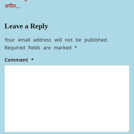
इमरान देशभक्त आदि का चौधरी सुभाष नंबरदार द्वारा फूल माला एवं
शाल भेंट
कर सम्मान किया गया।
उत्तराखंड
धार्मिक ग्रंथ की बेअदबी मामले में
महिला योग ट्रेनर ने देहरादून के
शादाब शम्स ने हरिद्वार पुलिस और
एक चौकी प्रभारी पर दुष्कर्म का
मुस्लिम समुदाय का किया
आरोप लगाते हुए कराया मुकदमा
आभार,युवाओं से की सोशल
दर्ज ,,,
मीडिया के दुरुपयोग न करने की
अपील,,,
Leave a Reply
Your email address will not be published.