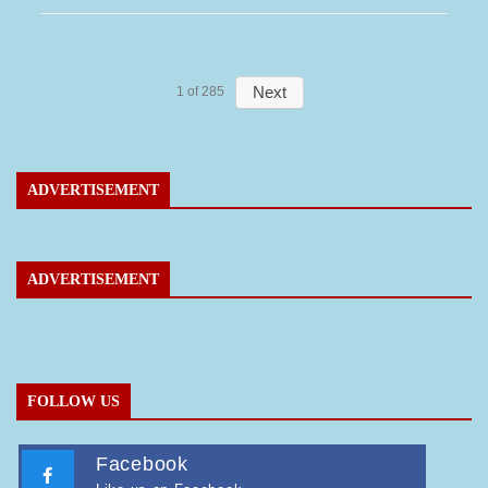
लक्सर- दो पक्ष आमने सामने- आपसी रंजिश लेकर दो पक्षों जमकर चले लाठी डंडे का वीडियो जमकर हो रहा वायरल
Next
1
of
285