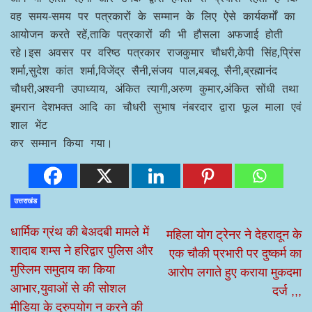
जाता है।इस समाचार पत्र का प्रकाशन कोलकाता से पंडित जुगल
किशोर शुक्ल द्वारा किया गया था,जो उस समय देश की राजधानी
हुआ करती थी।उन्होंने कहा कि देश और समाज को आईना दिखाने
का कार्य पत्रकार ही करता है।पत्रकार कोई भी खराब नहीं
होता।पत्रकार को यदि खराब करता है तो वह समाज खराब करता
है।उन्होंने कहा कि पत्रकार पहले भी चुनौतियों का सामना करते
थे और आज भी परिस्थितियों वहीं हैं।कहा कि आज भी पत्रकार
की खबरों पर विश्वास किया जाता है।खबर पढ़ने के बाद ही देश
और समाज को सच्चाई का पता चलता है,इसलिए मीडिया को
लोकतंत्र का चौथा स्तंभ भी कहा गया है।उन्होंने कहा कि
ईमानदार तथा निष्पक्ष पत्रकार का पहले भी सम्मान होता था और
आगे भी होता रहेगा और उनके द्वारा हमेशा से प्रयास रहता है कि
वह समय-समय पर पत्रकारों के सम्मान के लिए ऐसे कार्यकर्मों का
आयोजन करते रहें,ताकि पत्रकारों की भी हौसला अफजाई होती
रहे।इस अवसर पर वरिष्ठ पत्रकार राजकुमार चौधरी,केपी सिंह,प्रिंस
शर्मा,सुदेश कांत शर्मा,विजेंद्र सैनी,संजय पाल,बबलू सैनी,ब्रह्मानंद
चौधरी,अश्वनी उपाध्याय, अंकित त्यागी,अरुण कुमार,अंकित सोंधी तथा