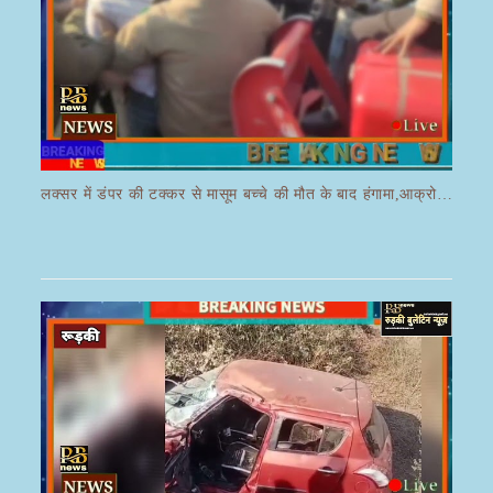
Next
1
of
285