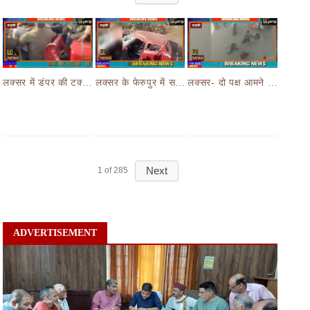
लक्सर में डंपर की टक्कर से मासूम बच्चे की मौत के बाद हंगामा,आक्रोशित भीड़ ने डंपर चालक की करी पिटाई
लक्सर के फेरुपुर में सड़क हादसे ने छीनी तीन लोगों की जान,कार और ई रिक्शा की भयानक हुई टक्कर
लक्सर- दो पक्ष आमने सामने- आपसी रंजिश लेकर दो पक्षों जमकर चले लाठी डंडे का वीडियो जमकर हो रहा वायरल
Next
1
of
285
ADVERTISEMENT