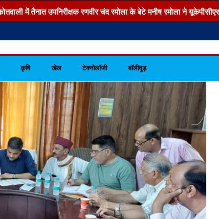
तवाली में तैनात उपनिरीक्षक रणवीर चंद रमोला के बेटे मनीष रमोला ने यूकेपीसीएस-2
कृषि
खेल
टेक्नोलॉजी
बाॅलीवुड़