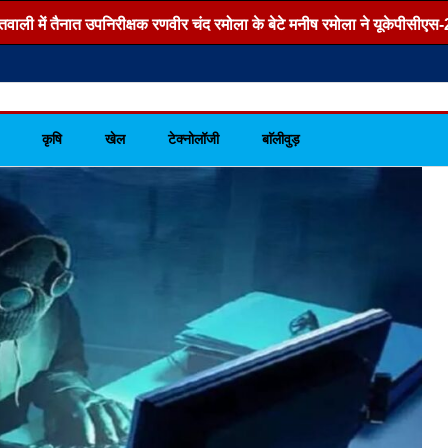
ें तैनात उपनिरीक्षक रणवीर चंद रमोला के बेटे मनीष रमोला ने यूकेपीसीएस-2026 परी
कृषि
खेल
टेक्नोलॉजी
बाॅलीवुड़