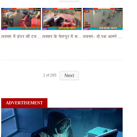
लक्सर में डंपर की टक्कर से मासूम बच्चे की मौत के बाद हंगामा,आक्रोशित भीड़ ने डंपर चालक की करी पिटाई
लक्सर के फेरुपुर में सड़क हादसे ने छीनी तीन लोगों की जान,कार और ई रिक्शा की भयानक हुई टक्कर
लक्सर- दो पक्ष आमने सामने- आपसी रंजिश लेकर दो पक्षों जमकर चले लाठी डंडे का वीडियो जमकर हो रहा वायरल
Next
1
of
285
ADVERTISEMENT