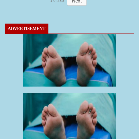
Next
1
of
285
ADVERTISEMENT