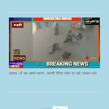
लक्सर- दो पक्ष आमने सामने- आपसी रंजिश लेकर दो पक्षों जमकर चले लाठी डंडे का वीडियो जमकर हो रहा वायरल