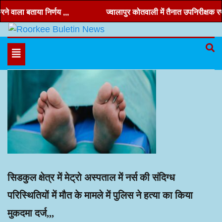
Skip
वाला बताया निर्णय ,,,
ज्वालापुर कोतवाली में तैनात उपनिरीक्षक रणवीर
to
content
Hindi news, roorkee news, Uttarakhand news
Roorkee Buletin News
Toggle
navigation
सिडकुल क्षेत्र में मेट्रो अस्पताल में नर्स की संदिग्ध
परिस्थितियों में मौत के मामले में पुलिस ने हत्या का किया
मुकदमा दर्ज,,,