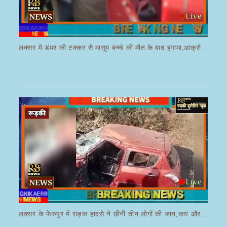
लक्सर में डंपर की टक्कर से मासूम बच्चे की मौत के बाद हंगामा,आक्रोशित भीड़ ने डंपर चालक की करी पिटाई
लक्सर के फेरुपुर में सड़क हादसे ने छीनी तीन लोगों की जान,कार और ई रिक्शा की भयानक हुई टक्कर