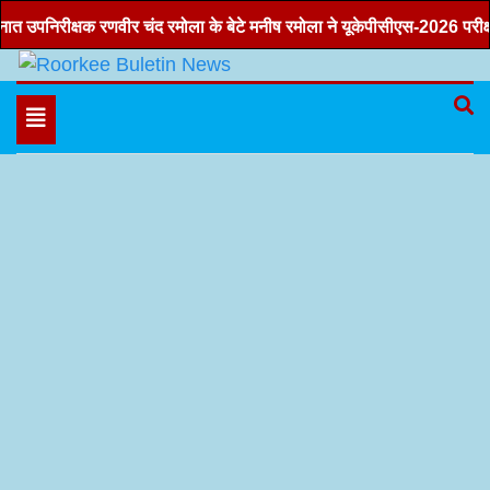
Skip
पनिरीक्षक रणवीर चंद रमोला के बेटे मनीष रमोला ने यूकेपीसीएस-2026 परीक्षा में त
to
content
Hindi news, roorkee news, Uttarakhand news
Roorkee Buletin News
Toggle
navigation