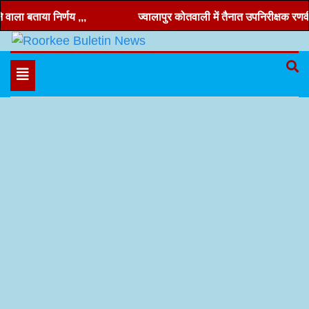
Skip
बताया निर्णय ,,,
ज्वालापुर कोतवाली में तैनात उपनिरीक्षक रणवीर चंद 
to
content
Hindi news, roorkee news, Uttarakhand news
Roorkee Buletin News
Toggle
navigation