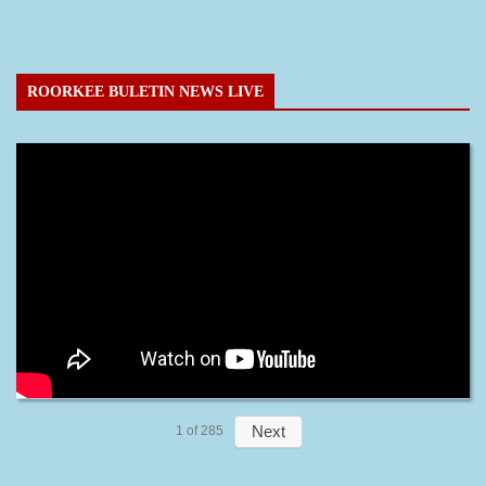
ROORKEE BULETIN NEWS LIVE
Next
1
of
285