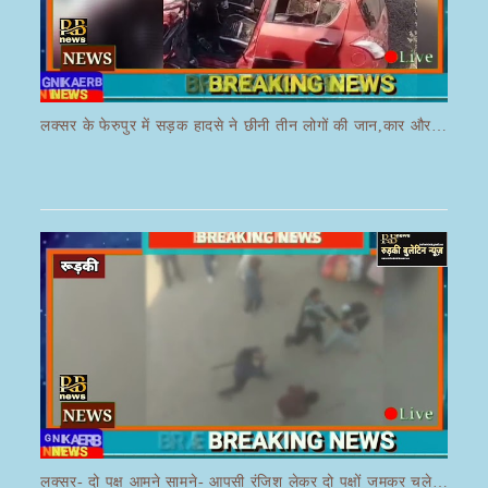
लक्सर के फेरुपुर में सड़क हादसे ने छीनी तीन लोगों की जान,कार और ई रिक्शा की भयानक हुई टक्कर
लक्सर- दो पक्ष आमने सामने- आपसी रंजिश लेकर दो पक्षों जमकर चले लाठी डंडे का वीडियो जमकर हो रहा वायरल