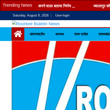
Skip
Trending News
ने भी इसे जनता को परेशान करने वाला बताया निर्णय ,,,
ज्वालापुर कोतवाली
to
Saturday, August 8, 2026
User-login
content
Hindi news, roorkee news,
Roorkee Buletin
अंतरराष्ट्रीय
अपराध
उत्तर प्रदेश
उत्तराखंड
Uttarakhand news
News