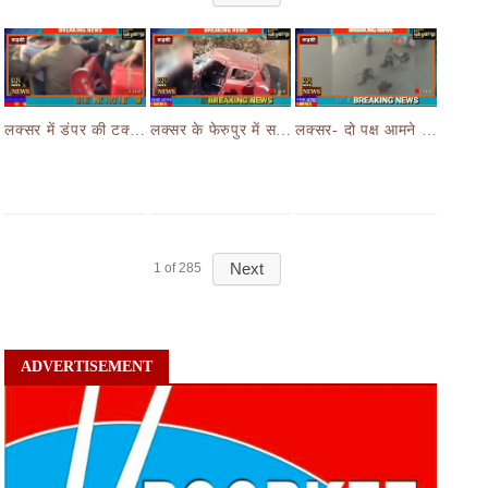
लक्सर में डंपर की टक्कर से मासूम बच्चे की मौत के बाद हंगामा,आक्रोशित भीड़ ने डंपर चालक की करी पिटाई
लक्सर के फेरुपुर में सड़क हादसे ने छीनी तीन लोगों की जान,कार और ई रिक्शा की भयानक हुई टक्कर
लक्सर- दो पक्ष आमने सामने- आपसी रंजिश लेकर दो पक्षों जमकर चले लाठी डंडे का वीडियो जमकर हो रहा वायरल
Next
1
of
285
ADVERTISEMENT