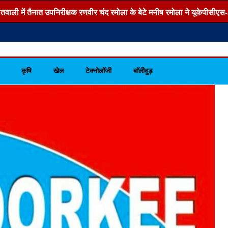
 में तैनात उपनिरीक्षक रणवीर चंद रमोला के बेटे मनीष रमोला ने यूकेपीसीएस-2026 
कृषि
खेल
टेक्नोलॉजी
बाॅलीवुड़