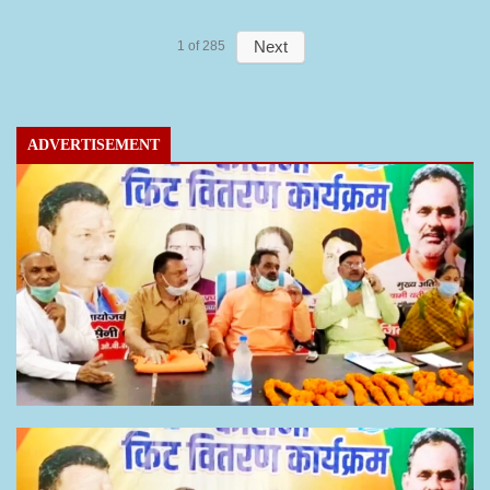
Next
1
of
285
ADVERTISEMENT