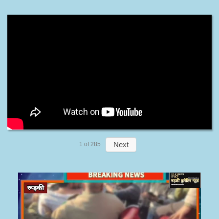
Next
1
of
285