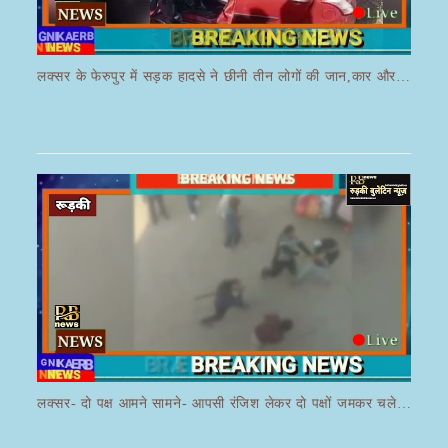
लक्सर के फेरुपुर में सड़क हादसे ने छीनी तीन लोगों की जान,कार और ई रिक्शा की भयानक हुई टक्कर
लक्सर- दो पक्ष आमने सामने- आपसी रंजिश लेकर दो पक्षों जमकर चले लाठी डंडे का वीडियो जमकर हो रहा वायरल