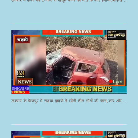
लक्सर में डंपर की टक्कर से मासूम बच्चे की मौत के बाद हंगामा,आक्रोशित भीड़ ने डंपर चालक की करी पिटाई
लक्सर के फेरुपुर में सड़क हादसे ने छीनी तीन लोगों की जान,कार और ई रिक्शा की भयानक हुई टक्कर