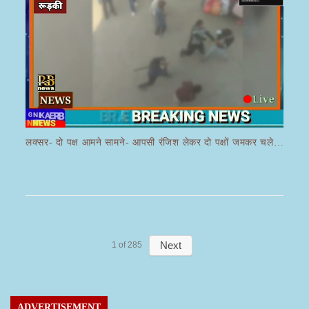
लक्सर- दो पक्ष आमने सामने- आपसी रंजिश लेकर दो पक्षों जमकर चले लाठी डंडे का वीडियो जमकर हो रहा वायरल
Next
1
of
285
ADVERTISEMENT