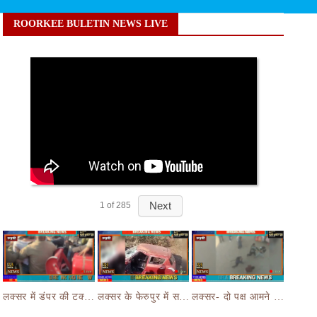
ROORKEE BULETIN NEWS LIVE
Next
1
of
285
लक्सर में डंपर की टक्कर से मासूम बच्चे की मौत के बाद हंगामा,आक्रोशित भीड़ ने डंपर चालक की करी पिटाई
लक्सर के फेरुपुर में सड़क हादसे ने छीनी तीन लोगों की जान,कार और ई रिक्शा की भयानक हुई टक्कर
लक्सर- दो पक्ष आमने सामने- आपसी रंजिश लेकर दो पक्षों जमकर चले लाठी डंडे का वीडियो जमकर हो रहा वायरल