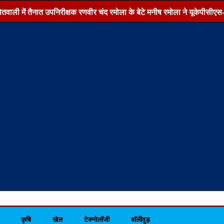
 में तैनात उपनिरीक्षक रणवीर चंद रमोला के बेटे मनीष रमोला ने यूकेपीसीएस-2026 
कृषि
खेल
टेक्नोलॉजी
बाॅलीवुड़