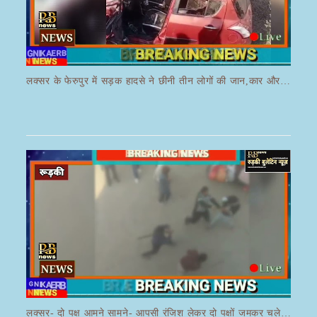
लक्सर के फेरुपुर में सड़क हादसे ने छीनी तीन लोगों की जान,कार और ई रिक्शा की भयानक हुई टक्कर
लक्सर- दो पक्ष आमने सामने- आपसी रंजिश लेकर दो पक्षों जमकर चले लाठी डंडे का वीडियो जमकर हो रहा वायरल