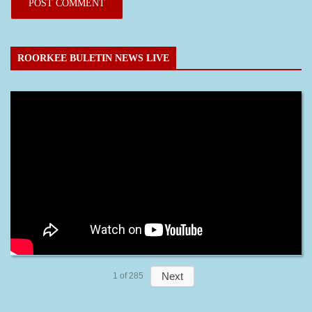
ROORKEE BULETIN NEWS LIVE
Next
1
of
285