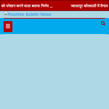
Skip
 परेशान करने वाला बताया निर्णय ,,,
ज्वालापुर कोतवाली में तैनात उपनिर
to
content
Hindi news, roorkee news, Uttarakhand news
Roorkee Buletin News
Toggle
navigation