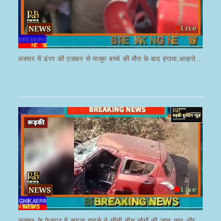
लक्सर में डंपर की टक्कर से मासूम बच्चे की मौत के बाद हंगामा,आक्रोशित भीड़ ने डंपर चालक की करी पिटाई
लक्सर के फेरुपुर में सड़क हादसे ने छीनी तीन लोगों की जान,कार और ई रिक्शा की भयानक हुई टक्कर