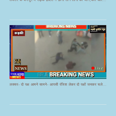
लक्सर- दो पक्ष आमने सामने- आपसी रंजिश लेकर दो पक्षों जमकर चले लाठी डंडे का वीडियो जमकर हो रहा वायरल