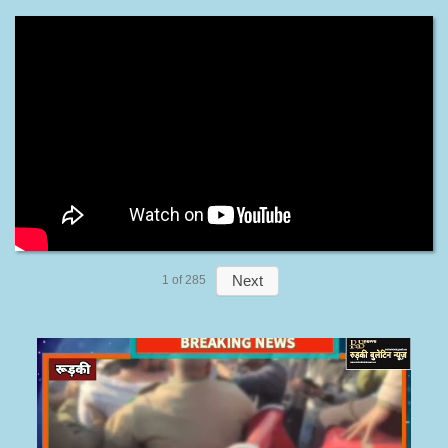
Next
1
of
285