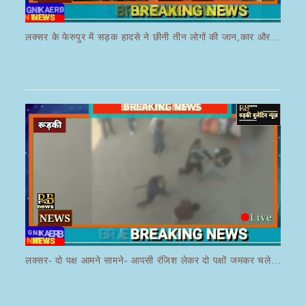
लक्सर के फेरुपुर में सड़क हादसे ने छीनी तीन लोगों की जान,कार और ई रिक्शा की भयानक हुई टक्कर
लक्सर- दो पक्ष आमने सामने- आपसी रंजिश लेकर दो पक्षों जमकर चले लाठी डंडे का वीडियो जमकर हो रहा वायरल