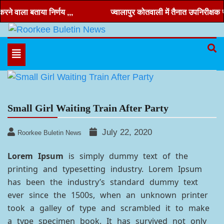
Skip
े वाला बताया निर्णय ,,,
ज्वालापुर कोतवाली में तैनात उपनिरीक्षक रणव
to
content
Hindi news, roorkee news, Uttarakhand news
Roorkee Buletin News
Toggle
navigation
Small Girl Waiting Train After Party
July 22, 2020
Roorkee Buletin News
Lorem Ipsum
is simply dummy text of the
printing and typesetting industry. Lorem Ipsum
has been the industry’s standard dummy text
ever since the 1500s, when an unknown printer
took a galley of type and scrambled it to make
a type specimen book. It has survived not only