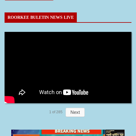
ROORKEE BULETIN NEWS LIVE
Next
1
of
285