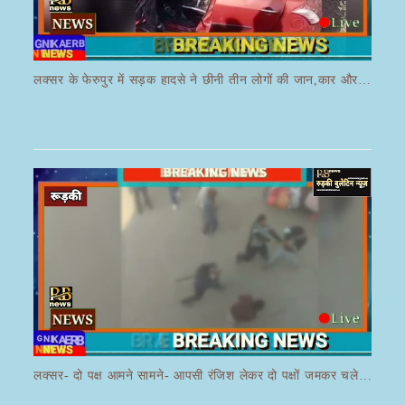
लक्सर के फेरुपुर में सड़क हादसे ने छीनी तीन लोगों की जान,कार और ई रिक्शा की भयानक हुई टक्कर
लक्सर- दो पक्ष आमने सामने- आपसी रंजिश लेकर दो पक्षों जमकर चले लाठी डंडे का वीडियो जमकर हो रहा वायरल