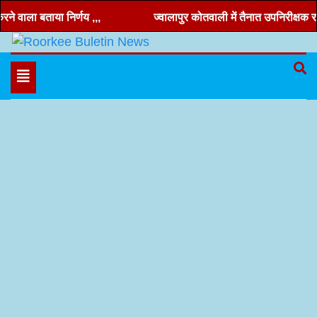
Skip
 वाला बताया निर्णय ,,,
ज्वालापुर कोतवाली में तैनात उपनिरीक्षक रणवी
to
content
Hindi news, roorkee news, Uttarakhand news
Roorkee Buletin News
Toggle
navigation