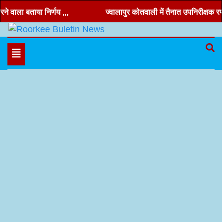
Skip
 वाला बताया निर्णय ,,,
ज्वालापुर कोतवाली में तैनात उपनिरीक्षक रणवीर
to
content
Hindi news, roorkee news, Uttarakhand news
Roorkee Buletin News
Toggle
navigation