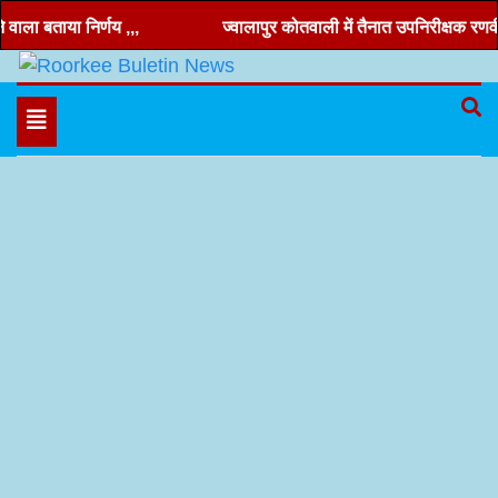
Skip
ला बताया निर्णय ,,,
ज्वालापुर कोतवाली में तैनात उपनिरीक्षक रणवीर च
to
content
Hindi news, roorkee news, Uttarakhand news
Roorkee Buletin News
Toggle
navigation