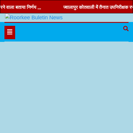
Skip
वाला बताया निर्णय ,,,
ज्वालापुर कोतवाली में तैनात उपनिरीक्षक रणवीर
to
content
Hindi news, roorkee news, Uttarakhand news
Roorkee Buletin News
Toggle
navigation