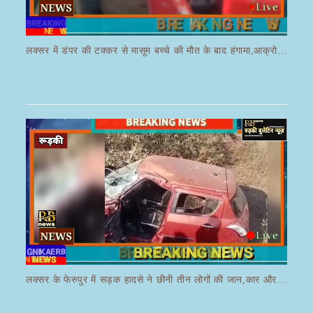
लक्सर में डंपर की टक्कर से मासूम बच्चे की मौत के बाद हंगामा,आक्रोशित भीड़ ने डंपर चालक की करी पिटाई
लक्सर के फेरुपुर में सड़क हादसे ने छीनी तीन लोगों की जान,कार और ई रिक्शा की भयानक हुई टक्कर