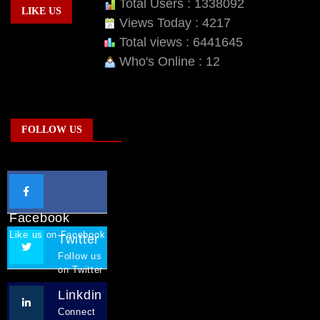
Total Users : 1338092
LIKE US
Views Today : 4217
Total views : 6441645
Who's Online : 12
FOLLOW US
Facebook
Like us on Facebook
Twitter
Follow us
on Twitter
Linkdin
Connect