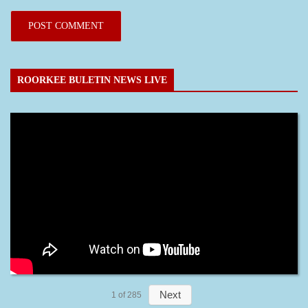
ROORKEE BULETIN NEWS LIVE
Next
1
of
285