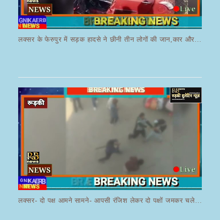
लक्सर के फेरुपुर में सड़क हादसे ने छीनी तीन लोगों की जान,कार और ई रिक्शा की भयानक हुई टक्कर
लक्सर- दो पक्ष आमने सामने- आपसी रंजिश लेकर दो पक्षों जमकर चले लाठी डंडे का वीडियो जमकर हो रहा वायरल