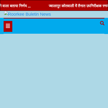
Skip
 बताया निर्णय ,,,
ज्वालापुर कोतवाली में तैनात उपनिरीक्षक रणवीर चंद
to
content
Hindi news, roorkee news, Uttarakhand news
Roorkee Buletin News
Toggle
navigation