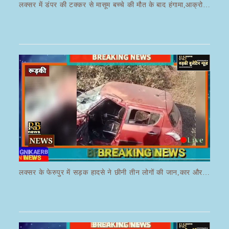
लक्सर में डंपर की टक्कर से मासूम बच्चे की मौत के बाद हंगामा,आक्रोशित भीड़ ने डंपर चालक की करी पिटाई
लक्सर के फेरुपुर में सड़क हादसे ने छीनी तीन लोगों की जान,कार और ई रिक्शा की भयानक हुई टक्कर