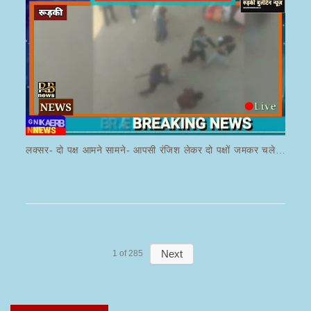
लक्सर- दो पक्ष आमने सामने- आपसी रंजिश लेकर दो पक्षों जमकर चले लाठी डंडे का वीडियो जमकर हो रहा वायरल
Next
1
of
285