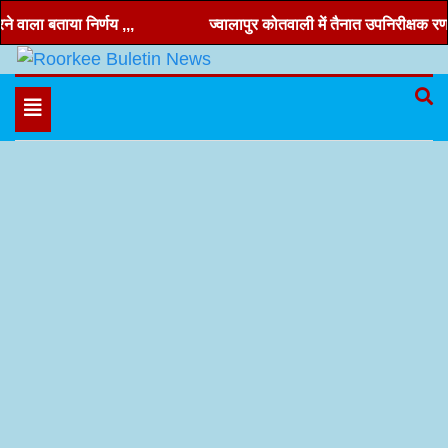
Skip
वाला बताया निर्णय ,,,
ज्वालापुर कोतवाली में तैनात उपनिरीक्षक रणवीर 
to
content
Hindi news, roorkee news, Uttarakhand news
Roorkee Buletin News
Toggle
navigation