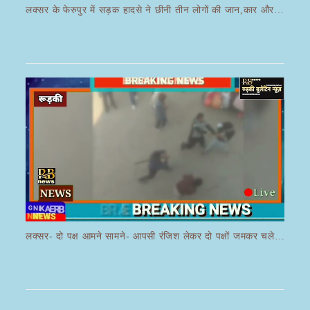
लक्सर के फेरुपुर में सड़क हादसे ने छीनी तीन लोगों की जान,कार और ई रिक्शा की भयानक हुई टक्कर
लक्सर- दो पक्ष आमने सामने- आपसी रंजिश लेकर दो पक्षों जमकर चले लाठी डंडे का वीडियो जमकर हो रहा वायरल