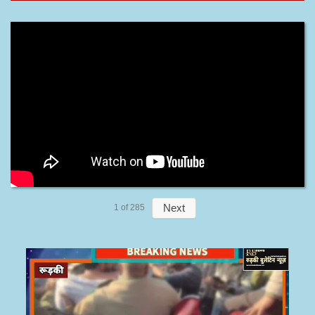
Next
1
of
285